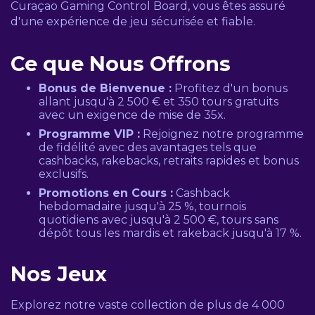
Curaçao Gaming Control Board, vous êtes assuré
d'une expérience de jeu sécurisée et fiable.
Ce que Nous Offrons
Bonus de Bienvenue :
Profitez d'un bonus
allant jusqu'à 2 500 € et 350 tours gratuits
avec un exigence de mise de 35x.
Programme VIP :
Rejoignez notre programme
de fidélité avec des avantages tels que
cashbacks, rakebacks, retraits rapides et bonus
exclusifs.
Promotions en Cours :
Cashback
hebdomadaire jusqu'à 25 %, tournois
quotidiens avec jusqu'à 2 500 €, tours sans
dépôt tous les mardis et rakeback jusqu'à 17 %.
Nos Jeux
Explorez notre vaste collection de plus de 4 000